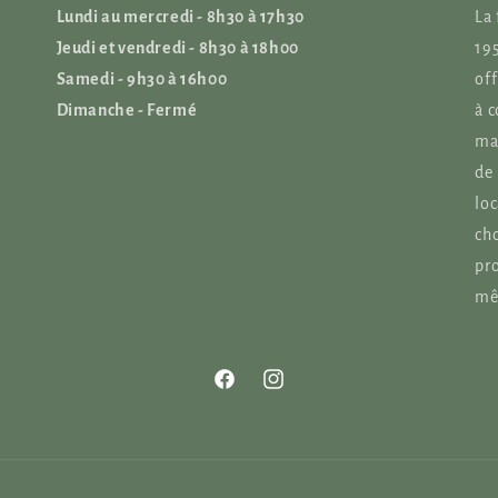
Lundi au mercredi - 8h30 à 17h30
La 
Jeudi et vendredi - 8h30 à 18h00
195
Samedi - 9h30 à 16h00
off
Dimanche - Fermé
à c
mac
de 
loc
cho
pro
mê
Facebook
Instagram