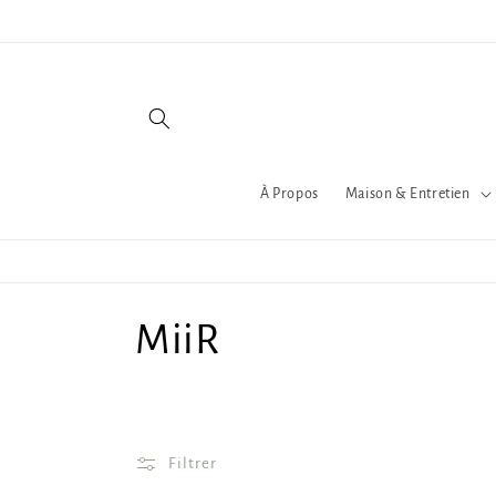
et
passer
au
contenu
À Propos
Maison & Entretien
C
MiiR
o
l
Filtrer