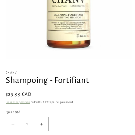
Ouvrir
le
média
CHANV
1
Shampoing - Fortifiant
dans
une
fenêtre
modale
Prix
$29.99 CAD
habituel
Frais d'expédition
calculés à l'étape de paiement.
Quantité
Réduire
Augmenter
la
la