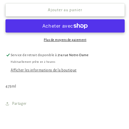
quantité
quantité
de
de
Ajouter au panier
Shampoing
Shampoing
-
-
Fortifiant
Fortifiant
Plus de moyens de paiement
Service de retrait disponible à
214 rue Notre-Dame
Habituellement prête en 2 heures
Afficher les informations de la boutique
473ml
Partager