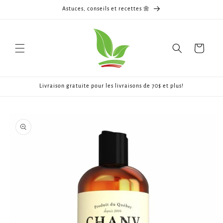
et
Astuces, conseils et recettes 🌼
passer
au
contenu
Panier
Livraison gratuite pour les livraisons de 70$ et plus!
Passer aux
informations
produits